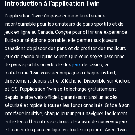
Introduction à l’application 1win
L’application 1win s’impose comme la référence
incontournable pour les amateurs de paris sportifs et de
jeux en ligne au Canada. Conçue pour offrir une expérience
fluide sur téléphone portable, elle permet aux joueurs
canadiens de placer des paris et de profiter des meilleurs
jeux de casino où qu’ils soient. Que vous soyez passionné
de paris sportifs ou adepte des
jeux
de casino, la
plateforme 1win vous accompagne à chaque instant,
directement depuis votre téléphone. Disponible sur Android
et iOS, l’application 1win se télécharge gratuitement
depuis le site web officiel, garantissant ainsi un accès
sécurisé et rapide à toutes les fonctionnalités. Grâce à son
interface intuitive, chaque joueur peut naviguer facilement
entre les différentes sections, découvrir de nouveaux jeux
et placer des paris en ligne en toute simplicité. Avec 1win,