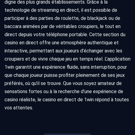
digne des plus grands établissements. Grâce à la
technologie de streaming en direct, il est possible de
participer à des parties de roulette, de blackjack ou de
baccara animées par de véritables croupiers, le tout en
direct depuis votre téléphone portable. Cette section du
casino en direct offre une atmosphère authentique et
interactive, permettant aux joueurs d’échanger avec les
croupiers et de vivre chaque jeu en temps réel. L’application
1win garantit une expérience fluide, sans interruption, pour
que chaque joueur puisse profiter pleinement de ses jeux
préférés, où qu’il se trouve. Que vous soyez amateur de
sensations fortes ou à la recherche d’une expérience de
casino réaliste, le casino en direct de 1win répond à toutes
vos attentes.