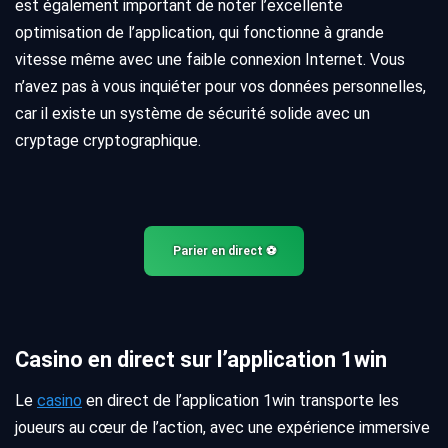
est également important de noter l’excellente
optimisation de l’application, qui fonctionne à grande
vitesse même avec une faible connexion Internet. Vous
n’avez pas à vous inquiéter pour vos données personnelles,
car il existe un système de sécurité solide avec un
cryptage cryptographique.
Parier en direct ⚽
Casino en direct sur l’application 1win
Le
casino
en direct de l’application 1win transporte les
joueurs au cœur de l’action, avec une expérience immersive