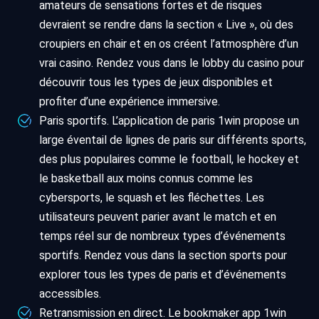
amateurs de sensations fortes et de risques
devraient se rendre dans la section « Live », où des
croupiers en chair et en os créent l’atmosphère d’un
vrai casino. Rendez vous dans le lobby du casino pour
découvrir tous les types de jeux disponibles et
profiter d’une expérience immersive.
Paris sportifs. L’application de paris 1win propose un
large éventail de lignes de paris sur différents sports,
des plus populaires comme le football, le hockey et
le basketball aux moins connus comme les
cybersports, le squash et les fléchettes. Les
utilisateurs peuvent parier avant le match et en
temps réel sur de nombreux types d’événements
sportifs. Rendez vous dans la section sports pour
explorer tous les types de paris et d’événements
accessibles.
Retransmission en direct. Le bookmaker app 1win