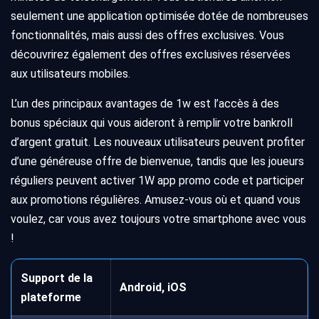
seulement une application optimisée dotée de nombreuses
fonctionnalités, mais aussi des offres exclusives. Vous
découvrirez également des offres exclusives réservées
aux utilisateurs mobiles.
L’un des principaux avantages de 1w est l’accès à des
bonus spéciaux qui vous aideront à remplir votre bankroll
d’argent gratuit. Les nouveaux utilisateurs peuvent profiter
d’une généreuse offre de bienvenue, tandis que les joueurs
réguliers peuvent activer 1W app promo code et participer
aux promotions régulières. Amusez-vous où et quand vous
voulez, car vous avez toujours votre smartphone avec vous
!
Support de la
Android, iOS
plateforme