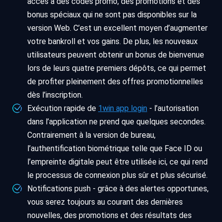
accès à des codes promo, des promotions et des
bonus spéciaux qui ne sont pas disponibles sur la
version Web. C’est un excellent moyen d’augmenter
votre bankroll et vos gains. De plus, les nouveaux
utilisateurs peuvent obtenir un bonus de bienvenue
lors de leurs quatre premiers dépôts, ce qui permet
de profiter pleinement des offres promotionnelles
dès l’inscription.
Exécution rapide de
1win app login
- l’autorisation
dans l’application ne prend que quelques secondes.
Contrairement à la version de bureau,
l’authentification biométrique telle que Face ID ou
l’empreinte digitale peut être utilisée ici, ce qui rend
le processus de connexion plus sûr et plus sécurisé.
Notifications push - grâce à des alertes opportunes,
vous serez toujours au courant des dernières
nouvelles, des promotions et des résultats des