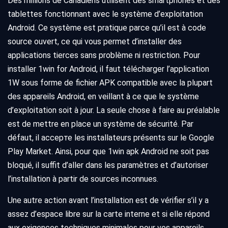
Des millions de Canadiens utilisent des smartphones et des
tablettes fonctionnant avec le système d’exploitation
Android. Ce système est pratique parce qu’il est à code
source ouvert, ce qui vous permet d’installer des
applications tierces sans problème ni restriction. Pour
installer 1win for Android, il faut télécharger l’application
1W sous forme de fichier APK compatible avec la plupart
des appareils Android, en veillant à ce que le système
d’exploitation soit à jour. La seule chose à faire au préalable
est de mettre en place un système de sécurité. Par
défaut, il accepте les installateurs présents sur le Google
Play Market. Ainsi, pour que 1win apk Android ne soit pas
bloqué, il suffit d’aller dans les paramètres et d’autoriser
l’installation à partir de sources inconnues.
Une autre action avant l’installation est de vérifier s’il y a
assez d’espace libre sur la carte interne et si elle répond
aux exigences techniques minimales pour vos appareils.