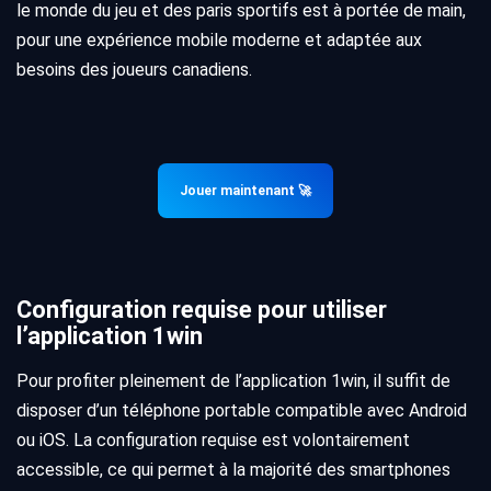
le monde du jeu et des paris sportifs est à portée de main,
pour une expérience mobile moderne et adaptée aux
besoins des joueurs canadiens.
Jouer maintenant 🚀
Configuration requise pour utiliser
l’application 1win
Pour profiter pleinement de l’application 1win, il suffit de
disposer d’un téléphone portable compatible avec Android
ou iOS. La configuration requise est volontairement
accessible, ce qui permet à la majorité des smartphones