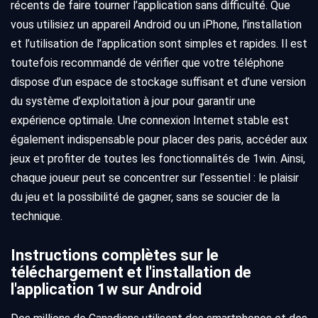
récents de faire tourner l’application sans difficulté. Que
vous utilisiez un appareil Android ou un iPhone, l’installation
et l’utilisation de l’application sont simples et rapides. Il est
toutefois recommandé de vérifier que votre téléphone
dispose d’un espace de stockage suffisant et d’une version
du système d’exploitation à jour pour garantir une
expérience optimale. Une connexion Internet stable est
également indispensable pour placer des paris, accéder aux
jeux et profiter de toutes les fonctionnalités de 1win. Ainsi,
chaque joueur peut se concentrer sur l’essentiel : le plaisir
du jeu et la possibilité de gagner, sans se soucier de la
technique.
Instructions complètes sur le
téléchargement et l'installation de
l'application 1w sur Android