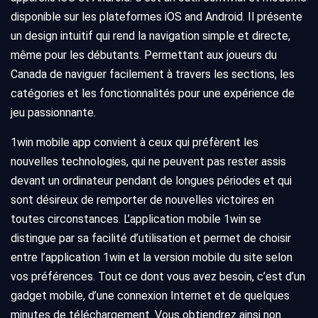
disponible sur les plateformes iOS and Android. Il présente
un design intuitif qui rend la navigation simple et directe,
même pour les débutants. Permettant aux joueurs du
Canada de naviguer facilement à travers les sections, les
catégories et les fonctionnalités pour une expérience de
jeu passionnante.
1win mobile app convient à ceux qui préfèrent les
nouvelles technologies, qui ne peuvent pas rester assis
devant un ordinateur pendant de longues périodes et qui
sont désireux de remporter de nouvelles victoires en
toutes circonstances. L’application mobile 1win se
distingue par sa facilité d’utilisation et permet de choisir
entre l’application 1win et la version mobile du site selon
vos préférences. Tout ce dont vous avez besoin, c’est d’un
gadget mobile, d’une connexion Internet et de quelques
minutes de téléchargement. Vous obtiendrez ainsi non