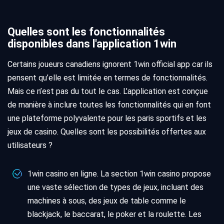
Quelles sont les fonctionnalités
disponibles dans l'application 1win
Certains joueurs canadiens ignorent 1win official app car ils
pensent qu’elle est limitée en termes de fonctionnalités.
Mais ce n’est pas du tout le cas. L’application est conçue
de manière à inclure toutes les fonctionnalités qui en font
une plateforme polyvalente pour les paris sportifs et les
jeux de casino. Quelles sont les possibilités offertes aux
utilisateurs ?
1win casino en ligne. La section 1win casino propose
une vaste sélection de types de jeux, incluant des
machines à sous, des jeux de table comme le
blackjack, le baccarat, le poker et la roulette. Les