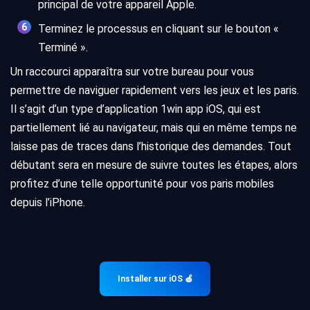
principal de votre appareil Apple.
Terminez le processus en cliquant sur le bouton «
Terminé ».
Un raccourci apparaîtra sur votre bureau pour vous
permettre de naviguer rapidement vers les jeux et les paris.
Il s’agit d’un type d’application 1win app iOS, qui est
partiellement lié au navigateur, mais qui en même temps ne
laisse pas de traces dans l’historique des demandes. Tout
débutant sera en mesure de suivre toutes les étapes, alors
profitez d’une telle opportunité pour vos paris mobiles
depuis l’iPhone.
Installer sur iOS 🍏