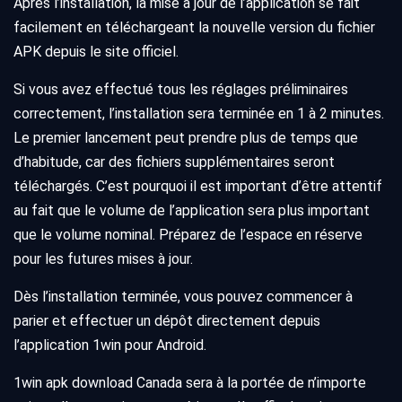
Après l’installation, la mise à jour de l’application se fait
facilement en téléchargeant la nouvelle version du fichier
APK depuis le site officiel.
Si vous avez effectué tous les réglages préliminaires
correctement, l’installation sera terminée en 1 à 2 minutes.
Le premier lancement peut prendre plus de temps que
d’habitude, car des fichiers supplémentaires seront
téléchargés. C’est pourquoi il est important d’être attentif
au fait que le volume de l’application sera plus important
que le volume nominal. Préparez de l’espace en réserve
pour les futures mises à jour.
Dès l’installation terminée, vous pouvez commencer à
parier et effectuer un dépôt directement depuis
l’application 1win pour Android.
1win apk download Canada sera à la portée de n’importe