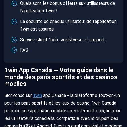
Quels sont les bonus offerts aux utilisateurs de
l'application 1win ?
La sécurité de chaque utilisateur de l'application
1win est assurée
Service client 1win : assistance et support
FAQ
1win App Canada — Votre guide dans le
monde des paris sportifs et des casinos
mobiles
Bienvenue sur
1win
app Canada - la plateforme tout-en-un
pour les paris sportifs et les jeux de casino. 1win Canada
propose une application mobile spécialement conçue pour
les utilisateurs canadiens, compatible avec la plupart des
appareils iOS et Android. C’est un outil convivial et moderne