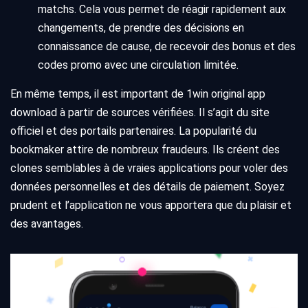
matchs. Cela vous permet de réagir rapidement aux
changements, de prendre des décisions en
connaissance de cause, de recevoir des bonus et des
codes promo avec une circulation limitée.
En même temps, il est important de 1win original app
download à partir de sources vérifiées. Il s’agit du site
officiel et des portails partenaires. La popularité du
bookmaker attire de nombreux fraudeurs. Ils créent des
clones semblables à de vraies applications pour voler des
données personnelles et des détails de paiement. Soyez
prudent et l’application ne vous apportera que du plaisir et
des avantages.