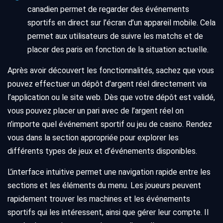
canadien permet de regarder des événements
sportifs en direct sur l’écran d’un appareil mobile. Cela
permet aux utilisateurs de suivre les matchs et de
placer des paris en fonction de la situation actuelle.
Après avoir découvert les fonctionnalités, sachez que vous
pouvez effectuer un dépôt d’argent réel directement via
l’application ou le site web. Dès que votre dépôt est validé,
vous pouvez placer un pari avec de l’argent réel on
n’importe quel événement sportif ou jeu de casino. Rendez
vous dans la section appropriée pour explorer les
différents types de jeux et d’événements disponibles.
L’interface intuitive permet une navigation rapide entre les
sections et les éléments du menu. Les joueurs peuvent
rapidement trouver les machines et les événements
sportifs qui les intéressent, ainsi que gérer leur compte. Il